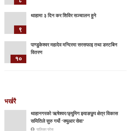
८
थाहामा ३ दिन कर शिविर सञ्चालन हुने
९
पाण्डुकेश्वर महादेव मन्दिरमा सरसफाइ तथा डस्टबिन
वितरण
१०
भर्खरै
थाहानगरकाे ऋषेश्वर/छ्युमिग झ्याङछुप क्षेत्र विकास
समितिले सुरु गर्यो ‘क्युआर सेवा’
पालिका प्रेस