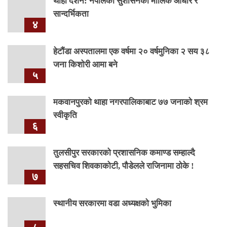
थाहा दर्शन: नेपालको सुशासनको मौलिक आधार र
सान्दर्भिकता
४
हेटौंडा अस्पतालमा एक वर्षमा २० वर्षमुनिका २ सय ३८
जना किशोरी आमा बने
५
मकवानपुरको थाहा नगरपालिकाबाट ७७ जनाको श्रम
स्वीकृति
६
तुलसीपुर सरकारको प्रशासनिक कमाण्ड सम्हाल्दै
सहसचिव शिवकाकोटी, पौडेलले राजिनामा ठोके !
७
स्थानीय सरकारमा वडा अध्यक्षको भुमिका