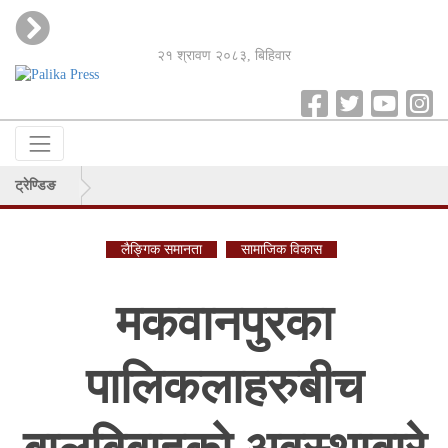
२१ श्रावण २०८३, बिहिवार
ट्रेण्डिङ
लैङ्गिक समानता
सामाजिक विकास
मकवानपुरका
पालिकलाहरुबीच