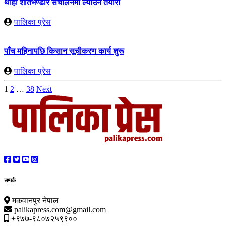
थाहा शीतभण्डार संचालनमा ल्याउने तयारी
पालिका प्रेस
पाँच महिनापछि किसान सूचीकरण कार्य शुरू
पालिका प्रेस
Posts
1
2
…
38
Next
pagination
सम्पर्क
मकवानपुर नेपाल
palikapress.com@gmail.com
+९७७-९८०७२५९९००