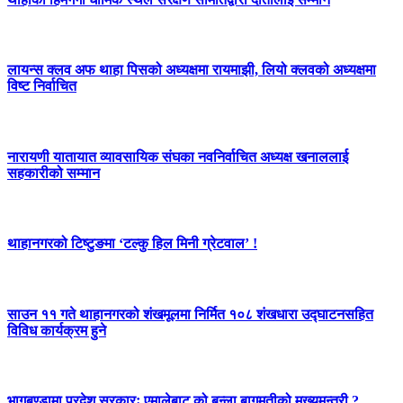
लायन्स क्लव अफ थाहा पिसको अध्यक्षमा रायमाझी, लियो क्लवको अध्यक्षमा
विष्ट निर्वाचित
नारायणी यातायात व्यावसायिक संघका नवनिर्वाचित अध्यक्ष खनाललाई
सहकारीको सम्मान
थाहानगरको टिष्टुङमा ‘टल्कु हिल मिनी ग्रेटवाल’ !
साउन ११ गते थाहानगरको शंखमूलमा निर्मित १०८ शंखधारा उद्घाटनसहित
विविध कार्यक्रम हुने
भागबण्डामा प्रदेश सरकारः एमालेबाट को बन्ला बागमतीको मुख्यमन्त्री ?