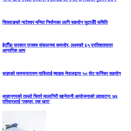
चित्लाङको नाटेश्वर मन्दिर निर्माणका लागि सहयोग जुटाउँदै समिति
हेटौँडा सरकार राजश्व संकलनमा कमजोर, लक्ष्यको ६५ प्रतिशतमात्र
आन्तरिक आय
थाहाको मत्स्यनारायण माविलाई च्वाइस नेपालद्वारा ५० सेट फर्निचर सहयोग
थाहानगरको तल्लो चित्रे मालागिरी खानेपानी आयोजनाको उद्घाटनः ७६
परिवारलाई ‘एकघर, एक धारा’