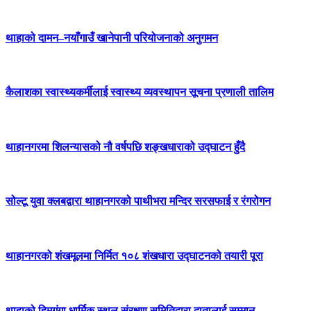
थाहाको दामन–नयाँगाउँ खानेपानी परियोजनाको अनुगमन
कैलाशका स्वास्थ्यकर्मीलाई स्वास्थ्य व्यवस्थापन सूचना प्रणाली तालिम
थाहानगरमा शिलन्यासको नौ वर्षपछि शङ्खधाराको उद्घाटन हुँदै
सोल्टू युवा क्लबद्वारा थाहानगरको पाथीभरा मन्दिर सरसफाई र रंगरोगन
थाहानगरको शंखमूलमा निर्मित १०८ शंखधारा उद्घाटनको तयारी पूरा
थाहाको हिमगंगा धार्मिक स्थल संरक्षण समितिद्वारा दातालाई सम्मान