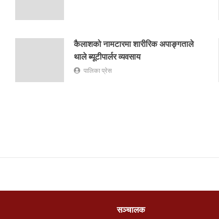
कैलाशको नामटारमा शारीरिक अपाङ्गताले
थाले ब्यूटीपार्लर व्यवसाय
पालिका प्रेस
सञ्चालक