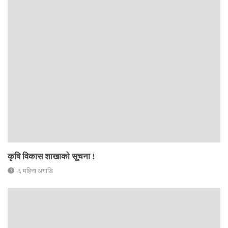
कृषि विकास शाखाको सूचना !
६ महिना अगाडि