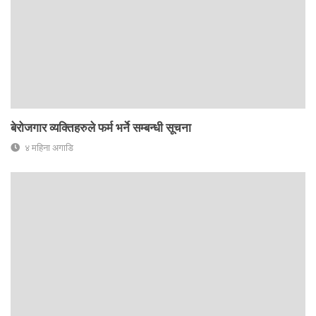
बेरोजगार व्यक्तिहरुले फर्म भर्ने सम्बन्धी सूचना
४ महिना अगाडि