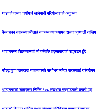
थाहाको दामन–नयाँगाउँ खानेपानी परियोजनाको अनुगमन
कैलाशका स्वास्थ्यकर्मीलाई स्वास्थ्य व्यवस्थापन सूचना प्रणाली तालिम
थाहानगरमा शिलन्यासको नौ वर्षपछि शङ्खधाराको उद्घाटन हुँदै
सोल्टू युवा क्लबद्वारा थाहानगरको पाथीभरा मन्दिर सरसफाई र रंगरोगन
थाहानगरको शंखमूलमा निर्मित १०८ शंखधारा उद्घाटनको तयारी पूरा
थाहाको हिमगंगा धार्मिक स्थल संरक्षण समितिद्वारा दातालाई सम्मान