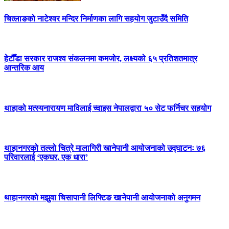
चित्लाङको नाटेश्वर मन्दिर निर्माणका लागि सहयोग जुटाउँदै समिति
हेटौँडा सरकार राजश्व संकलनमा कमजोर, लक्ष्यको ६५ प्रतिशतमात्र
आन्तरिक आय
थाहाको मत्स्यनारायण माविलाई च्वाइस नेपालद्वारा ५० सेट फर्निचर सहयोग
थाहानगरको तल्लो चित्रे मालागिरी खानेपानी आयोजनाको उद्घाटनः ७६
परिवारलाई ‘एकघर, एक धारा’
थाहानगरको मझुवा चिसापानी लिफ्टिङ खानेपानी आयोजनाको अनुगमन