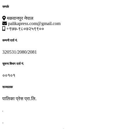
सम्पर्क
मकवानपुर नेपाल
palikapress.com@gmail.com
+९७७-९८०७२५९९००
कम्पनी दर्ता नं.
320531/2080/2081
सूचना बिभाग दर्ता नं.
००१०१
सञ्चालक
पालिका प्रेस प्रा.लि.
.
.