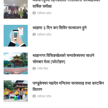
मकवानपुरमा क्रियाशील गैरसरकारी संस्थाहरूको
वार्षिक समीक्षा
पालिका प्रेस
थाहामा ३ दिन कर शिविर सञ्चालन हुने
पालिका प्रेस
थाहानगर विसिङखेलको चम्पाकेश्वरमा साउने
सोमबार मेला [फोटोहरु]
गणेश विष्ट
पाण्डुकेश्वर महादेव मन्दिरमा सरसफाइ तथा डस्टबिन
वितरण
पालिका प्रेस