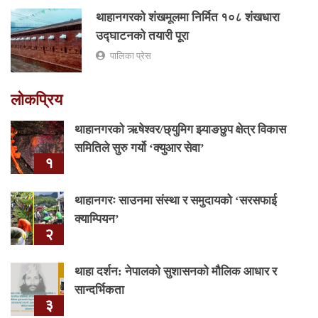
थाहानगरको शंखमूलमा निर्मित १०८ शंखधारा
उद्घाटनको तयारी पूरा
पालिका प्रेस
लोकप्रिय
थाहानगरकाे ऋषेश्वर/छ्युमिग झ्याङछुप क्षेत्र विकास
समितिले सुरु गर्यो ‘क्युआर सेवा’
१
थाहानगरः साउनमा संस्था र समुदायको ‘सरसफाई
क्याम्पियन’
२
थाहा दर्शन: नेपालको सुशासनको मौलिक आधार र
सान्दर्भिकता
३