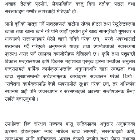
अखाद्य तेलको प्रयोग, लेबलविहीन वस्तु बिना दर्ताका पसल तथा
सरसफाइमा गम्भीर लापरबाही भेटिएको हो।
लामो दूरीको यात्रा गर्ने यात्रुहरूले बाटोमा रहेका होटल तथा रेष्टुरेन्टहरूमा
खाजा तथा खाना खाने गरे पनि त्यहाँ प्रयोग हुने खाद्य सामग्रीको गुणस्तर र
भान्साको सरसफाइबारे धेरैले चासो नदिने गरेका छन्। यस्तै अवस्थालाई
मध्यनजर गर्दै गरिएको अनुगमनले यात्रु तथा उपभोक्ताको स्वास्थ्यमा
प्रत्यक्ष असर पर्ने खालका कमजोरीहरू देखिएको छ। कृषि तथा पशुपन्छी
विकास मन्त्रालयका कृषि विकास महाशाखा प्रमुख झरना पन्थीका अनुसार
मन्त्रालयले वार्षिक कार्यक्रमअन्तर्गत अनुगमनअघि खाद्य स्वच्छता तथा
खाद्य सुरक्षासम्बन्धी सचेतनामूलक कार्यक्रम सञ्चालन गरेको थियो।
“सचेतना कार्यक्रमपछि केही व्यवसायीले सुधार गरेका छन्, तर अधिकांश
स्थानमा अझै पनि व्यवस्थापन र सरसफाइको अवस्था सन्तोषजनक छैन,”
उहाँले बताउनुभयो।
उपभोक्ता हित संरक्षण मञ्चका वासु खतिवडाका अनुसार अनुगमनका
क्रममा होटलहरूमा म्याद नाघेका खाद्य सामग्री, सरसफाइको कमी,
स्वास्थ्यका लागि हानिकारक अखाद्य तेलको प्रयोग तथा लेबल नभएका