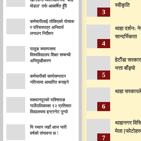
खानेपानी व्यवस्थापनमा ‘बोर्ड
स्वीकृति
मोडल’ तर्फ आकर्षित हुँदै
3
कर्मचारीलाई तोकिएको पोसाक
र परिचयपत्र अनिवार्य
थाहा दर्शन:
लगाउन निर्देशन
सान्दर्भिकता
4
पालुङ क्याम्पसमा
विश्वविद्यालय शिक्षा सम्बन्धी
हेटौंडा सरकार
अभिमुखीकरण
भत्ता बाँड्यो
5
कर्मचारीको कार्यसम्पादन
नतिजामा आधारित बनाइने
थाहा सरकारले शि
मकवानपुरको राक्सिराङ
6
गाउँपालिकाका ९२ प्रतिशत
विद्यालयमा इन्टरनेट पुग्यो
थाहानगर विसि
यि स्थान जहाँ आज भारी
मेला [फोटोहरु
वर्षको संभावना छ !
7