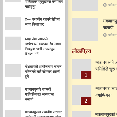
पालिकाका प्रमुखहरू कार्यालय
पालिका
नछोड्नू”
४०० स्थानीय तहको रोकियो
मकवानपु
जग्गा कित्ताकाट
चलायो
पालिका
थाहा सेवा समाजले
ऋषेश्वरलगायतका शिवालयमा
निःशुल्क पानी र फलफूल
लोकप्रिय
वितरण गर्ने
थाहानगरकाे ऋष
मोक्षधामको आयोजनामा साउन
समितिले सुरु ग
महिनाको चारै सोमबार आरती
1
हुने
थाहानगरः सा
मकवानपुरको बागमती
गाउँपालिकाले अस्पताल
क्याम्पियन’
चलायो
2
मकवानपुरका स्थानीय सरकार
मकवानपुरको 