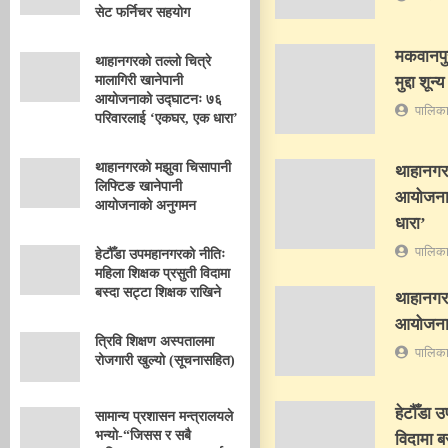
सेट फर्निचर सहयोग
मकवानपुर
थाहानगरको तल्लो चित्रे
मालागिरी खानेपानी
मुद्दा शून्य
आयोजनाको उद्घाटनः ७६
पालिका
परिवारलाई ‘एकघर, एक धारा’
थाहानगरको मझुवा चिसापानी
थाहानगरक
लिफ्टिङ खानेपानी
आयोजनाक
आयोजनाको अनुगमन
धारा’
पालिका
हेटौँडा उपमहानगरको नीतिः
महिला शिक्षक प्रसुती विदामा
बस्दा सट्टा शिक्षक राखिने
थाहानगर
आयोजना
त्रिवि शिक्षण अस्पतालमा
पालिका
रोजगारी खुल्यो (सूचनासहित)
हेटौँडा 
सामान्य प्रशासन मन्त्रालयले
भन्यो-“जिसस र सबै
विदामा ब