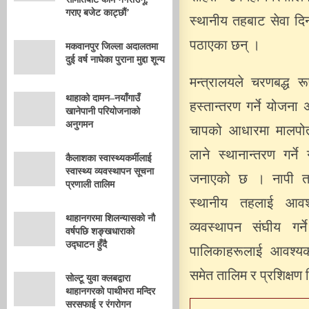
गराए बजेट काट्छौं’
स्थानीय तहबाट सेवा दिन
पठाएका छन् ।
मकवानपुर जिल्ला अदालतमा
दुई वर्ष नाघेका पुराना मुद्दा शून्य
मन्त्रालयले चरणबद्ध र
थाहाको दामन–नयाँगाउँ
हस्तान्तरण गर्ने योजन
खानेपानी परियोजनाको
अनुगमन
चापको आधारमा मालपोत
लाने स्थानान्तरण गर्ने
कैलाशका स्वास्थ्यकर्मीलाई
स्वास्थ्य व्यवस्थापन सूचना
जनाएको छ । नापी तथ
प्रणाली तालिम
स्थानीय तहलाई आवश
थाहानगरमा शिलन्यासको नौ
व्यवस्थापन संघीय गर्
वर्षपछि शङ्खधाराको
उद्घाटन हुँदै
पालिकाहरूलाई आवश्यक
समेत तालिम र प्रशिक्षण 
सोल्टू युवा क्लबद्वारा
थाहानगरको पाथीभरा मन्दिर
सरसफाई र रंगरोगन