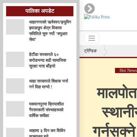
पालिका अपडेट
थाहानगरकाे ऋषेश्वर/छ्युमिग
झ्याङछुप क्षेत्र विकास
समितिले सुरु गर्यो ‘क्युआर
सेवा’
ट्रेण्डिङ
हेटौंडा सरकारले ६०
करोडभन्दा बढी सामाजिक
सुरक्षा भत्ता बाँड्यो
Hot News
थाहा सरकारले शिक्षक भर्ना
गर्न विज्ञ माग्यो !
मालपो
मकवानपुरमा क्रियाशील
स्थानी
गैरसरकारी संस्थाहरूको
वार्षिक समीक्षा
गर्नसक्ने
थाहामा ३ दिन कर शिविर
सञ्चालन हुने