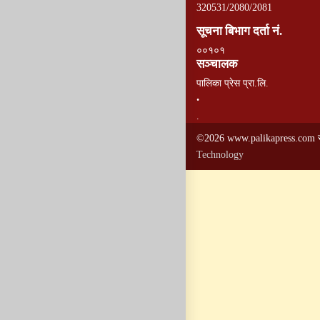
320531/2080/2081
सूचना बिभाग दर्ता नं.
००१०१
सञ्चालक
पालिका प्रेस प्रा.लि.
.
.
©2026 www.palikapress.com सर
Technology