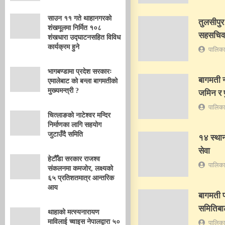
साउन ११ गते थाहानगरको
तुलसीपुर
शंखमूलमा निर्मित १०८
सहसचिव 
शंखधारा उद्घाटनसहित विविध
कार्यक्रम हुने
पालिका
भागबण्डामा प्रदेश सरकारः
बागमती न
एमालेबाट को बन्ला बागमतीको
मुख्यमन्त्री ?
जमिन र 
पालिका
चित्लाङको नाटेश्वर मन्दिर
निर्माणका लागि सहयोग
जुटाउँदै समिति
१४ स्था
सेवा
हेटौँडा सरकार राजश्व
पालिका
संकलनमा कमजोर, लक्ष्यको
६५ प्रतिशतमात्र आन्तरिक
आय
बागमती प
समितिबाट
थाहाको मत्स्यनारायण
माविलाई च्वाइस नेपालद्वारा ५०
पालिका