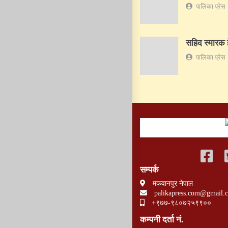
पालिका प्रेस
सहिद स्मारक ह
पालिका प्रेस
सम्पर्क
मकवानपुर नेपाल
palikapress.com@gmail.
+९७७-९८०७२५९९००
कम्पनी दर्ता नं.