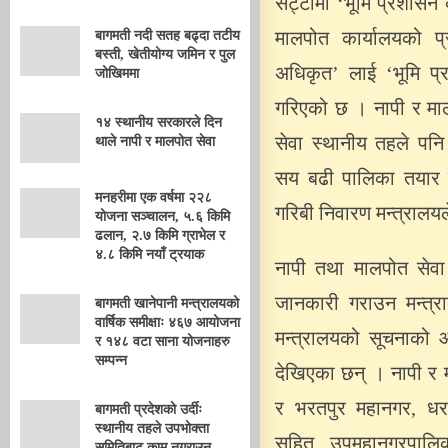
सट्टामा ‘भूमि प्रशासन
बागमती नदी सतह बढ्दा तटीय
मालपोत कार्यालयको प
बस्ती, खेतीयोग्य जमिन र पुल
अधिकृत’ लाई ‘भूमि प्
जोखिममा
गरिएको छ । नापी र माल
१४ स्थानीय सरकारले दिन
सेवा स्थानीय तहले पनि
थाले नापी र मालपोत सेवा
सय बढी पालिका तयार र
मनहरीमा एक वर्षमा २२८
गरिबी निवारण मन्त्राल
योजना सञ्चालन, ५.६ किमि
ढलान, २.७ किमि ग्राभेल र
४.८ किमि नयाँ ट्रयाक
नापी तथा मालपोत सेवा 
जानकारी गराउन मन्त्र
बागमती खानेपानी मन्त्रालयको
वार्षिक समीक्षाः ४६७ आयोजना
मन्त्रालयको सूचनाको
र १४८ वटा साना योजनाहरु
सम्पन्न
देखिएका छन् । नापी र 
र भरतपुर महानगर, धर
बागमती प्रदेशको उर्दीः
स्थानीय तहले उपभोक्ता
सहित उपमहानगरपाल
समितिबाट काम नगराउनू,