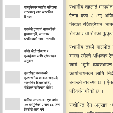
स्थानीय तहलाई मालपोत र
पाण्डुकेश्वर महादेव मन्दिरमा
सरसफाइ तथा डस्टबिन
ऐनमा दफा ८ (ग) थपिए
वितरण
लिखत रजिष्ट्रेशन, ना
एमालेले टुंग्यायो बागमतीको
रोक्का तथा रोक्का फुकुवा 
मुख्यमन्त्री, जगन्नाथ
थपलियाको नाममा सहमति
स्थानीय तहले मालपोत र
कोदो खेती संरक्षण र
शाखा खोल्ने अधिकार ऐन
प्रवर्द्वनका लागि प्रोत्साहन
अनुदान
कार्य ‘भूमि व्यवस्थ
कार्यान्वयनका लागि निर्
तुलसीपुर सरकारको
प्रशासनिक कमाण्ड सम्हाल्दै
बनाउने व्यवस्था छ । ऐन
सहसचिव शिवकाकोटी,
पौडेलले राजिनामा ठोके !
परिवर्तन गरेको छ ।
हेटौंडा अस्पतालमा एक वर्षमा
संशोधित ऐन अनुसार ‘मा
२० वर्षमुनिका २ सय ३८ जना
किशोरी आमा बने