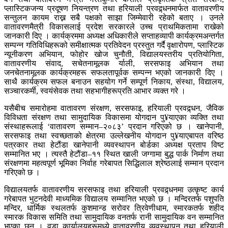
प्लास्टिकजन्य प्रदूषण नियन्त्रण तथा हरियाली प्रवद्र्धनमार्फत वातावरणीय
सन्तुलन कायम राख्न सबै पक्षको साझा जिम्मेवारी रहेको बताए । उनले
वातावरणमैत्री विकासलाई प्रदेश सरकारले उच्च प्राथमिकतामा राखेको
जानकारी दिए । कार्यक्रममा अध्यक्ष अधिकारीले सप्ताहव्यापी कार्यक्रमअन्तर्गत
सम्पन्न गतिविधिहरूको समीक्षात्मक प्रतिवेदन प्रस्तुत गर्दै वृक्षारोपण, प्लास्टिक
न्यूनीकरण अभियान, फोहोर खोज चुनौती, विद्यालयस्तरीय प्रतियोगिता,
वातावरणीय संवाद, सचेतनामूलक र्याली, सरसफाइ अभियान तथा
जनचेतनामूलक कार्यक्रमहरू सफलतापूर्वक सम्पन्न भएको जानकारी दिए ।
साथै कार्यक्रम सफल बनाउन सहयोग गर्ने सम्पूर्ण निकाय, संस्था, विद्यालय,
सञ्चारकर्मी, स्वयंसेवक तथा सहभागीहरूप्रति आभार व्यक्त गरे ।
यसैबीच समारोहमा वातावरण संरक्षण, सरसफाइ, हरियाली प्रवद्र्धन, जैविक
विविधता संरक्षण तथा सामुदायिक विकासमा योगदान पु¥याएका व्यक्ति तथा
संस्थाहरूलाई ‘वातावरण सम्मान–२०८३’ प्रदान गरिएको छ । खानेपानी,
सरसफाइ तथा स्वच्छताको क्षेत्रमा उल्लेखनीय योगदान पु¥याएबापत वरिष्ठ
पत्रकार तथा हेटौंडा खानेपानी व्यवस्थापन बोर्डका अध्यक्ष प्रताप विष्ट
सम्मानित भए । त्यस्तै हेटौंडा–११ स्थित खाली जग्गामा बुद्ध पार्क निर्माण तथा
संरक्षणमा महत्वपूर्ण भूमिका निर्वाह गरेबापत सिद्धिलाल श्रेष्ठलाई सम्मान प्रदान
गरिएको छ ।
विद्यालयतर्फ वातावरणीय सरसफाइ तथा हरियाली प्रवद्र्धनमा उत्कृष्ट कार्य
गरेबापत भुटनदेवी माध्यमिक विद्यालय सम्मानित भएको छ । मन्दिरतर्फ पशुपति
मन्दिर, धार्मिक स्थलतर्फ कुशमान्ड सरोवर त्रिवेणीधाम, स्मारकतर्फ शहीद
स्मारक विकास समिति तथा सामुदायिक वनतर्फ रानी सामुदायिक वन सम्मानित
भएका छन् । वडा कार्यालयहरूमध्ये वातावरणीय व्यवस्थापन तथा हरियाली