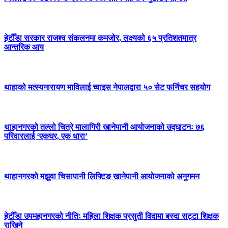
हेटौँडा सरकार राजश्व संकलनमा कमजोर, लक्ष्यको ६५ प्रतिशतमात्र
आन्तरिक आय
थाहाको मत्स्यनारायण माविलाई च्वाइस नेपालद्वारा ५० सेट फर्निचर सहयोग
थाहानगरको तल्लो चित्रे मालागिरी खानेपानी आयोजनाको उद्घाटनः ७६
परिवारलाई ‘एकघर, एक धारा’
थाहानगरको मझुवा चिसापानी लिफ्टिङ खानेपानी आयोजनाको अनुगमन
हेटौँडा उपमहानगरको नीतिः महिला शिक्षक प्रसुती विदामा बस्दा सट्टा शिक्षक
राखिने