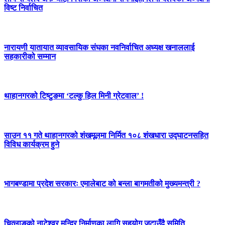
विष्ट निर्वाचित
नारायणी यातायात व्यावसायिक संघका नवनिर्वाचित अध्यक्ष खनाललाई
सहकारीको सम्मान
थाहानगरको टिष्टुङमा ‘टल्कु हिल मिनी ग्रेटवाल’ !
साउन ११ गते थाहानगरको शंखमूलमा निर्मित १०८ शंखधारा उद्घाटनसहित
विविध कार्यक्रम हुने
भागबण्डामा प्रदेश सरकारः एमालेबाट को बन्ला बागमतीको मुख्यमन्त्री ?
चित्लाङको नाटेश्वर मन्दिर निर्माणका लागि सहयोग जुटाउँदै समिति