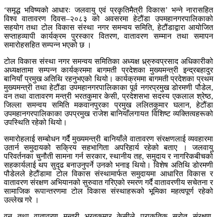
‘समृद्ध भविष्यको आधारः जलवायु एवं प्रकृतिमैत्री विकास’ भन्ने नारासहित
विश्व वातावरण दिवस–२०८३ को अवसरमा हेटौंडा उपमहानगरपालिकाको
सहयोग तथा टोल विकास संस्था नगर समन्वय समिति, हेटौंडाद्वारा आयोजित
सप्ताहव्यापी कार्यक्रम पुरस्कार वितरण, वातावरण सम्मान तथा समापन
समारोहसहित सम्पन्न भएको छ ।
टोल विकास संस्था नगर समन्वय समितिका अध्यक्ष ध्र्रु्रुवप्रसाद अधिकारीको
अध्यक्षतामा सम्पन्न कार्यक्रममा बागमती प्रदेशका मुख्यमन्त्री इन्द्रबहादुर
बानियाँ प्रमुख अतिथि रहनुभएको थियो। कार्यक्रममा बागमती प्रदेशका प्रथम
मुख्यमन्त्री तथा हेटौंडा उपमहानगरपालिकाका पूर्व नगरप्रमुख डोरमणी पौडेल,
वन तथा वातावरण मन्त्री भरतकुमार केसी, प्रदेशसभा सदस्य एकलाल श्रेष्ठ,
जिल्ला समन्वय समिति मकवानपुरका प्रमुख ललितकुमार घलान, हेटौंडा
उपमहानगरपालिकाका उपप्रमुख राजेश बानियाँलगायत विशिष्ट व्यक्तित्वहरूको
उपस्थिति रहेको थियो।
समारोहलाई सम्बोधन गर्दै मुख्यमन्त्री बानियाँले वातावरण संरक्षणलाई व्यवहारमा
उतार्न समुदायको सक्रिय सहभागिता अपरिहार्य रहेको बताए । जलवायु
परिवर्तनका चुनौती सामना गर्न सरकार, स्थानीय तह, समुदाय र नागरिकबीचको
सहकार्यलाई थप सुदृढ बनाउनुपर्ने उनको भनाइ थियो। विशेष अतिथि डोरमणी
पौडेलले हेटौंडामा टोल विकास संस्थामार्फत समुदायमा आधारित विकास र
वातावरण संरक्षण अभियानको सुरुवात गरिएको स्मरण गर्दै वातावरणीय सचेतना र
सामाजिक रूपान्तरणमा टोल विकास संस्थाहरूको भूमिका महत्वपूर्ण रहेको
उल्लेख गरे ।
वन तथा वातावरण मन्त्री भरतकुमार केसीले प्राकृतिक स्रोत संरक्षण,