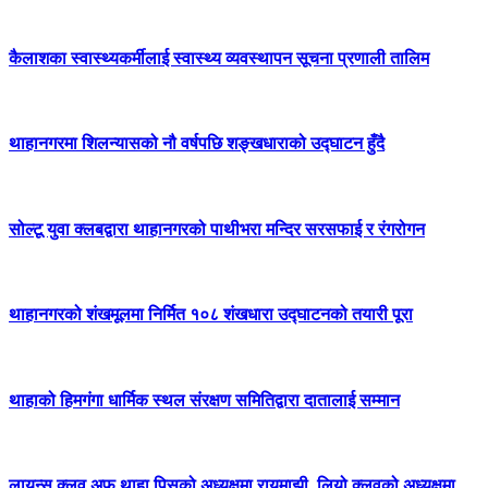
कैलाशका स्वास्थ्यकर्मीलाई स्वास्थ्य व्यवस्थापन सूचना प्रणाली तालिम
थाहानगरमा शिलन्यासको नौ वर्षपछि शङ्खधाराको उद्घाटन हुँदै
सोल्टू युवा क्लबद्वारा थाहानगरको पाथीभरा मन्दिर सरसफाई र रंगरोगन
थाहानगरको शंखमूलमा निर्मित १०८ शंखधारा उद्घाटनको तयारी पूरा
थाहाको हिमगंगा धार्मिक स्थल संरक्षण समितिद्वारा दातालाई सम्मान
लायन्स क्लव अफ थाहा पिसको अध्यक्षमा रायमाझी, लियो क्लवको अध्यक्षमा