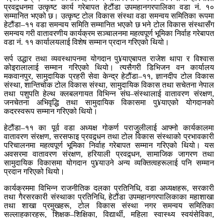
प्रवद्र्धनमा उत्कृष्ट कार्य गरेबापत हेटौंडा उपमहानगरपालिका वडा नं. १०
सम्मानित भएको छ। उत्कृष्ट टोल विकास संस्था वडा समन्वय समितिका रूपमा
हेटौंडा–११ वडा समन्वय समिति सम्मानित भएको छ भने टोल विकास संस्थासँग
समन्वय गरी वातावरणीय कार्यक्रम सञ्चालनमा महत्वपूर्ण भूमिका निर्वाह गरेबापत
वडा नं. ११ कार्यालयलाई विशेष सम्मान प्रदान गरिएको थियो।
सर्प उद्धार तथा व्यवस्थापनमा योगदान पु¥याएबापत राजेश थापा र विश्वास
कोइरालालाई सम्मान गरिएको थियो। त्यसैगरी डिभिजन वन कार्यालय
मकवानपुर, सामुदायिक प्रहरी सेवा केन्द्र हेटौंडा–११, ज्ञानदीप टोल विकास
संस्था, शान्तिचोक टोल विकास संस्था, सामुदायिक विकास तथा सचेतना नेपाल
तथा पशुपति हेल्थ क्लबलगायत विभिन्न संघ–संस्थालाई वातावरण संरक्षण,
जनचेतना अभिवृद्धि तथा सामुदायिक विकासमा पु¥याएको योगदानको
कदरस्वरूप सम्मान गरिएको थियो।
हेटौंडा–११ का पूर्व वडा अध्यक्ष गोकर्ण पराजुलीलाई आफ्नो कार्यकालमा
वातावरण संरक्षण, सरसफाइ प्रवद्र्धन तथा टोल विकास संस्थाको प्रभावकारी
परिचालनमा महत्वपूर्ण भूमिका निर्वाह गरेबापत सम्मान गरिएको थियो। यस
अवसरमा वातावरण संरक्षण, हरियाली प्रवद्र्धन, सामाजिक जागरण तथा
सामुदायिक विकासमा योगदान पु¥याउने अन्य व्यक्तित्वहरूलाई पनि सम्मान
प्रदान गरिएको थियो।
कार्यक्रममा विभिन्न राजनीतिक दलका प्रतिनिधि, वडा अध्यक्षहरू, सरकारी
तथा गैरसरकारी संस्थाका प्रतिनिधि, हेटौंडा उपमहानगरपालिकाका महाशाखा
तथा शाखा प्रमुखहरू, टोल विकास संस्था नगर समन्वय समितिका
सल्लाहकारहरू, शिक्षक–शिक्षिका, विद्यार्थी, महिला स्वास्थ्य स्वयंसेविका,