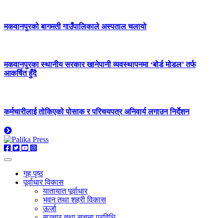
मकवानपुरको बागमती गाउँपालिकाले अस्पताल चलायो
मकवानपुरका स्थानीय सरकार खानेपानी व्यवस्थापनमा ‘बोर्ड मोडल’ तर्फ
आकर्षित हुँदै
कर्मचारीलाई तोकिएको पोसाक र परिचयपत्र अनिवार्य लगाउन निर्देशन
गृह पृष्ठ
पूर्वाधार विकास
यातायात पूर्वाधार
भवन तथा शहरी विकास
ऊर्जा
सञ्चार तथा सूचना प्रविधि