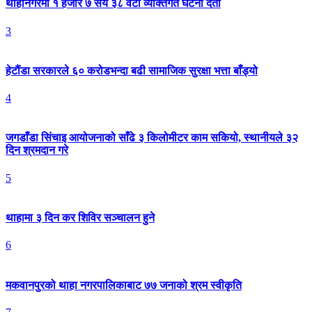
थाहानगरमा १ हजार ७ सय ३८ वटा व्यक्तिगत घटना दर्ता
3
हेटौंडा सरकारले ६० करोडभन्दा बढी सामाजिक सुरक्षा भत्ता बाँड्यो
4
जगडाँडा सिंचाइ आयोजनाको साँढे ३ किलोमीटर काम सकियो, स्थानीयले ३२
दिन श्रमदान गरे
5
थाहामा ३ दिन कर शिविर सञ्चालन हुने
6
मकवानपुरको थाहा नगरपालिकाबाट ७७ जनाको श्रम स्वीकृति