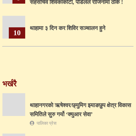
सहसचिव शिवकाकोटी, पौडेलले राजिनामा ठोके !
थाहामा ३ दिन कर शिविर सञ्चालन हुने
10
भर्खरै
थाहानगरकाे ऋषेश्वर/छ्युमिग झ्याङछुप क्षेत्र विकास
समितिले सुरु गर्यो ‘क्युआर सेवा’
पालिका प्रेस