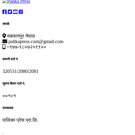
सम्पर्क
मकवानपुर नेपाल
palikapress.com@gmail.com
+९७७-९८०७२५९९००
कम्पनी दर्ता नं.
320531/2080/2081
सूचना बिभाग दर्ता नं.
००१०१
सञ्चालक
पालिका प्रेस प्रा.लि.
.