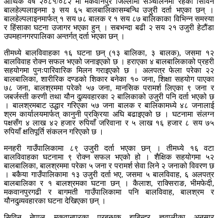
आर्थिक वर्ष २०८१/०८२ मा मकवानपुर जिल्लामा सञ्चालनमा रहेको सिविन
बालहेल्पलाइनमा ३ सय ६५ बालबालिकासम्बन्धि उजुरी दर्ता भएका छन् ।
बालहेल्पलाइनमार्फत् १ सय ७८ बालक र १ सय ८७ बालिकाका विभिन्न समस्या
र हिंसाका घटना उजागर भएका हुन् । सबभन्दा बढी २ सय २१ उजुरी हेटौंडा
उपमहानगरपालिका अन्तर्गत् दर्ता भएका छन् ।
तीमध्ये बालविवाहका १६ घटना छन् (१३ बालिका, ३ बालक), जसमा १२
बालविवाह रोक्न सफल भएको जनाइएको छ । हराएका ४ बालबालिकाको प्रहरी
सहयोगमा पुनःपारिवारिक मिलन गराइएको छ । अलपत्र फेला परेका २२
बालबालिका, शारीरिक दण्डको शिकार बनेका १० जना, शिक्षा सहयोग पाएका
७८ जना, बालश्रममा परेको ५७ जना, मानसिक परामर्श लिएका ९ जना र
जबर्जस्ती करणी तथा यौन दुव्र्यवहारका २ बालिकाको उजुरी पनि दर्ता भएको छ
। बालश्रमबाट उद्धार गरिएका ५७ जना बालक र बालिकामध्ये ४८ जनालाई
श्रम कार्यालयमार्फत् कानुनी प्रक्रिया अघि बढाइएको छ । घटनामा संलग्न
पक्षसँग ४ लाख ४२ हजार रुपियाँ जरिवाना र ५ लाख १६ हजार ८ सय ७५
रुपियाँ क्षतिपूर्ति संकलन गरिएको छ ।
मनहरी गाउँपालिकामा ८९ उजुरी दर्ता भएका छन् । तीमध्ये १६ वटा
बालविवाहका घटनामा ९ रोक्न सफल भएको हो । शैक्षिक सहयोगमा ५२
बालबालिका, बालश्रममा परेका ५ जना र परामर्श सेवा लिने २ जनाको विवरण छ
। बकैया गाउँपालिकामा १३ उजुरी दर्ता भए, जसमा ५ बालविवाह, ६ अलपत्र
बालबालिका र १ बालश्रमका घटना छन् । कैलाश, राक्सिराङ, भीमफेदी,
मकवानपुरगढी र बागमती गाउँपालिकामा पनि बालविवाह, बालश्रम र
यौनदुव्र्यवहारका घटना देखिएका छन् ।
सिविन नेपाल मकवानपुरका प्रबन्धक झबिन्द्र ज्ञवालीका अनुसार