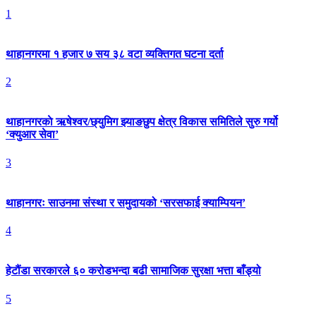
1
थाहानगरमा १ हजार ७ सय ३८ वटा व्यक्तिगत घटना दर्ता
2
थाहानगरकाे ऋषेश्वर/छ्युमिग झ्याङछुप क्षेत्र विकास समितिले सुरु गर्यो
‘क्युआर सेवा’
3
थाहानगरः साउनमा संस्था र समुदायको ‘सरसफाई क्याम्पियन’
4
हेटौंडा सरकारले ६० करोडभन्दा बढी सामाजिक सुरक्षा भत्ता बाँड्यो
5