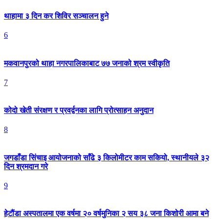
थाहामा ३ दिन कर शिविर सञ्चालन हुने
6
मकवानपुरको थाहा नगरपालिकाबाट ७७ जनाको श्रम स्वीकृति
7
कोदो खेती संरक्षण र प्रवर्द्वनका लागि प्रोत्साहन अनुदान
8
जगडाँडा सिंचाइ आयोजनाको साँढे ३ किलोमीटर काम सकियो, स्थानीयले ३२
दिन श्रमदान गरे
9
हेटौंडा अस्पतालमा एक वर्षमा २० वर्षमुनिका २ सय ३८ जना किशोरी आमा बने