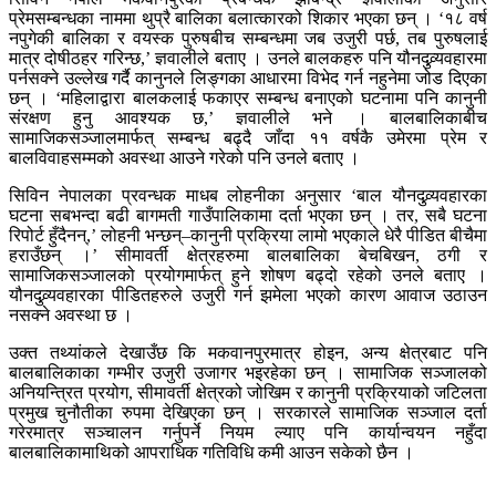
प्रेमसम्बन्धका नाममा थुप्रै बालिका बलात्कारको शिकार भएका छन् । ‘१८ वर्ष
नपुगेकी बालिका र वयस्क पुरुषबीच सम्बन्धमा जब उजुरी पर्छ, तब पुरुषलाई
मात्र दोषीठहर गरिन्छ,’ ज्ञवालीले बताए । उनले बालकहरु पनि यौनदुव्र्यवहारमा
पर्नसक्ने उल्लेख गर्दै कानुनले लिङ्गका आधारमा विभेद गर्न नहुनेमा जोड दिएका
छन् । ‘महिलाद्वारा बालकलाई फकाएर सम्बन्ध बनाएको घटनामा पनि कानुनी
संरक्षण हुनु आवश्यक छ,’ ज्ञवालीले भने । बालबालिकाबीच
सामाजिकसञ्जालमार्फत् सम्बन्ध बढ्दै जाँदा ११ वर्षकै उमेरमा प्रेम र
बालविवाहसम्मको अवस्था आउने गरेको पनि उनले बताए ।
सिविन नेपालका प्रवन्धक माधब लोहनीका अनुसार ‘बाल यौनदुव्र्यवहारका
घटना सबभन्दा बढी बागमती गाउँपालिकामा दर्ता भएका छन् । तर, सबै घटना
रिपोर्ट हुँदैनन्,’ लोहनी भन्छन्–कानुनी प्रक्रिया लामो भएकाले धेरै पीडित बीचैमा
हराउँछन् ।’ सीमावर्ती क्षेत्रहरुमा बालबालिका बेचबिखन, ठगी र
सामाजिकसञ्जालको प्रयोगमार्फत् हुने शोषण बढ्दो रहेको उनले बताए ।
यौनदुव्र्यवहारका पीडितहरुले उजुरी गर्न झमेला भएको कारण आवाज उठाउन
नसक्ने अवस्था छ ।
उक्त तथ्यांकले देखाउँछ कि मकवानपुरमात्र होइन, अन्य क्षेत्रबाट पनि
बालबालिकाका गम्भीर उजुरी उजागर भइरहेका छन् । सामाजिक सञ्जालको
अनियन्त्रित प्रयोग, सीमावर्ती क्षेत्रको जोखिम र कानुनी प्रक्रियाको जटिलता
प्रमुख चुनौतीका रुपमा देखिएका छन् । सरकारले सामाजिक सञ्जाल दर्ता
गरेरमात्र सञ्चालन गर्नुपर्ने नियम ल्याए पनि कार्यान्वयन नहुँदा
बालबालिकामाथिको आपराधिक गतिविधि कमी आउन सकेको छैन ।