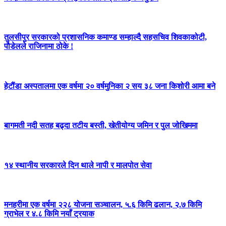
तुलसीपुर सरकारको प्रशासनिक कमाण्ड सम्हाल्दै सहसचिव शिवकाकोटी,
पौडेलले राजिनामा ठोके !
हेटौंडा अस्पतालमा एक वर्षमा २० वर्षमुनिका २ सय ३८ जना किशोरी आमा बने
बागमती नदी सतह बढ्दा तटीय बस्ती, खेतीयोग्य जमिन र पुल जोखिममा
१४ स्थानीय सरकारले दिन थाले नापी र मालपोत सेवा
मनहरीमा एक वर्षमा २२८ योजना सञ्चालन, ५.६ किमि ढलान, २.७ किमि
ग्राभेल र ४.८ किमि नयाँ ट्रयाक