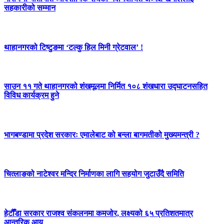
सहकारीको सम्मान
थाहानगरको टिष्टुङमा ‘टल्कु हिल मिनी ग्रेटवाल’ !
साउन ११ गते थाहानगरको शंखमूलमा निर्मित १०८ शंखधारा उद्घाटनसहित
विविध कार्यक्रम हुने
भागबण्डामा प्रदेश सरकारः एमालेबाट को बन्ला बागमतीको मुख्यमन्त्री ?
चित्लाङको नाटेश्वर मन्दिर निर्माणका लागि सहयोग जुटाउँदै समिति
हेटौँडा सरकार राजश्व संकलनमा कमजोर, लक्ष्यको ६५ प्रतिशतमात्र
आन्तरिक आय