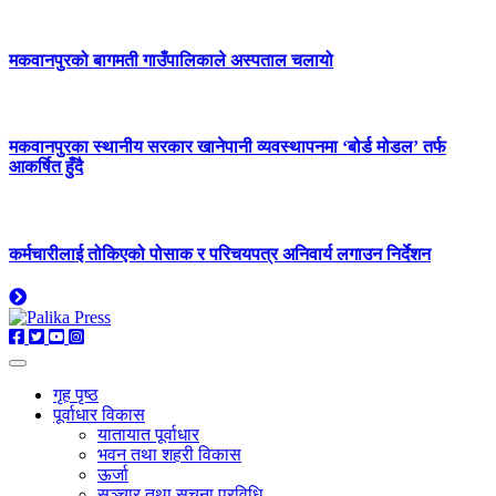
मकवानपुरको बागमती गाउँपालिकाले अस्पताल चलायो
मकवानपुरका स्थानीय सरकार खानेपानी व्यवस्थापनमा ‘बोर्ड मोडल’ तर्फ
आकर्षित हुँदै
कर्मचारीलाई तोकिएको पोसाक र परिचयपत्र अनिवार्य लगाउन निर्देशन
गृह पृष्ठ
पूर्वाधार विकास
यातायात पूर्वाधार
भवन तथा शहरी विकास
ऊर्जा
सञ्चार तथा सूचना प्रविधि