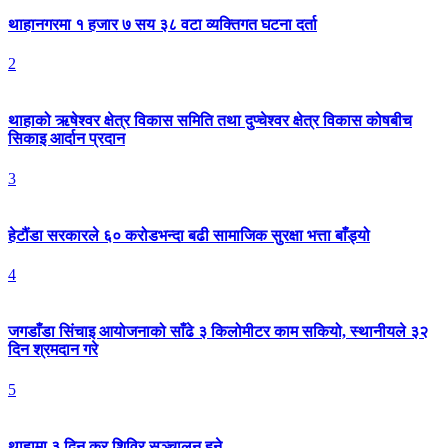
थाहानगरमा १ हजार ७ सय ३८ वटा व्यक्तिगत घटना दर्ता
2
थाहाको ऋषेश्वर क्षेत्र विकास समिति तथा दुप्चेश्वर क्षेत्र विकास कोषबीच
सिकाइ आर्दान प्रदान
3
हेटौंडा सरकारले ६० करोडभन्दा बढी सामाजिक सुरक्षा भत्ता बाँड्यो
4
जगडाँडा सिंचाइ आयोजनाको साँढे ३ किलोमीटर काम सकियो, स्थानीयले ३२
दिन श्रमदान गरे
5
थाहामा ३ दिन कर शिविर सञ्चालन हुने