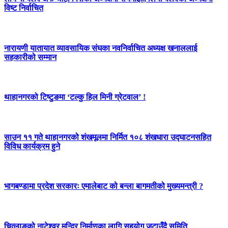
विष्ट निर्वाचित
नारायणी यातायात व्यावसायिक संघका नवनिर्वाचित अध्यक्ष खनाललाई
सहकारीको सम्मान
थाहानगरको टिष्टुङमा ‘टल्कु हिल मिनी ग्रेटवाल’ !
साउन ११ गते थाहानगरको शंखमूलमा निर्मित १०८ शंखधारा उद्घाटनसहित
विविध कार्यक्रम हुने
भागबण्डामा प्रदेश सरकारः एमालेबाट को बन्ला बागमतीको मुख्यमन्त्री ?
चित्लाङको नाटेश्वर मन्दिर निर्माणका लागि सहयोग जुटाउँदै समिति