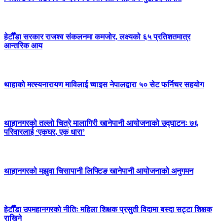
हेटौँडा सरकार राजश्व संकलनमा कमजोर, लक्ष्यको ६५ प्रतिशतमात्र
आन्तरिक आय
थाहाको मत्स्यनारायण माविलाई च्वाइस नेपालद्वारा ५० सेट फर्निचर सहयोग
थाहानगरको तल्लो चित्रे मालागिरी खानेपानी आयोजनाको उद्घाटनः ७६
परिवारलाई ‘एकघर, एक धारा’
थाहानगरको मझुवा चिसापानी लिफ्टिङ खानेपानी आयोजनाको अनुगमन
हेटौँडा उपमहानगरको नीतिः महिला शिक्षक प्रसुती विदामा बस्दा सट्टा शिक्षक
राखिने