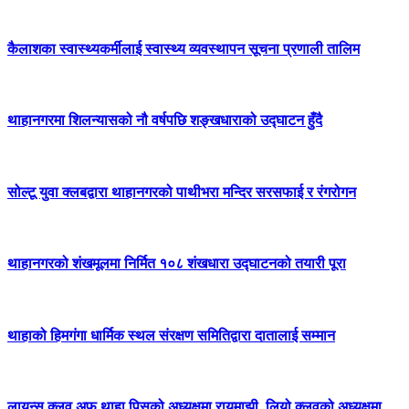
कैलाशका स्वास्थ्यकर्मीलाई स्वास्थ्य व्यवस्थापन सूचना प्रणाली तालिम
थाहानगरमा शिलन्यासको नौ वर्षपछि शङ्खधाराको उद्घाटन हुँदै
सोल्टू युवा क्लबद्वारा थाहानगरको पाथीभरा मन्दिर सरसफाई र रंगरोगन
थाहानगरको शंखमूलमा निर्मित १०८ शंखधारा उद्घाटनको तयारी पूरा
थाहाको हिमगंगा धार्मिक स्थल संरक्षण समितिद्वारा दातालाई सम्मान
लायन्स क्लव अफ थाहा पिसको अध्यक्षमा रायमाझी, लियो क्लवको अध्यक्षमा